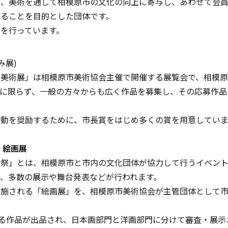
は、美術を通して相模原市の文化の向上に寄与し、あわせて会
ることを目的とした団体です。
を行っています。
み展)
み美術展」は
相模原市美術協会
主催で開催
す
る展覧会で、相模
に限らず、一般の方々からも広く作品を募集し、その応募作品
活動を奨励するために、市長賞
をはじめ多くの賞を用意していま
 絵画展
祭」とは、相模原市と市内の文化団体が協力して行うイベント
、
多数の
展示や舞台発表などが行われます。
施される「絵画展」を、相模原市美術協会が主管
団体として
える作品が出品され、日本画部門と洋画部門に分けて審査・展