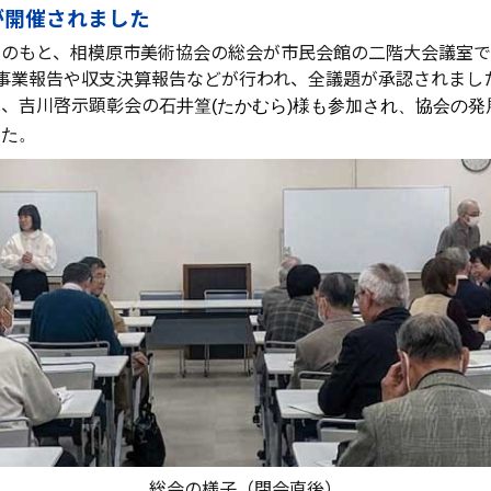
総会が開催されました
桜のもと、相模原市美術協会の総会が市民会館の二階大会議室で
事業報告や収支決算報告などが行われ、全議題が承認されまし
は、吉川啓示顕彰会の
石井篁(たかむら)様も参加され、協会の発
した。
総会の様子（閉会直後）