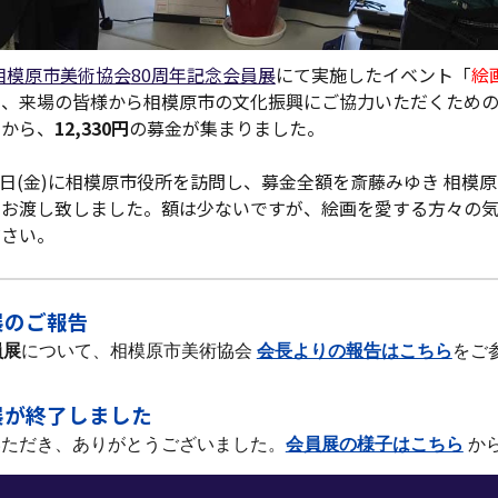
相模原市美術協会
80周年記念会員展
にて実施した
イベント「
絵
し、来場の皆様から相模原市の文化振興にご協力いただくため
々から、
12,330円
の募金が集まりました。
19日(金)に相模原市役所を訪問し、募金全額を
斎藤みゆき 相模
に
お渡し
致し
ました。額は少ないですが、絵画を愛する方々の
ださい。
会員展のご報告
員展
について、相模原市美術協会
会長よりの報告はこちら
をご
会員展が終了しました
いただき、ありがとうございました。
会員展の様子はこちら
か