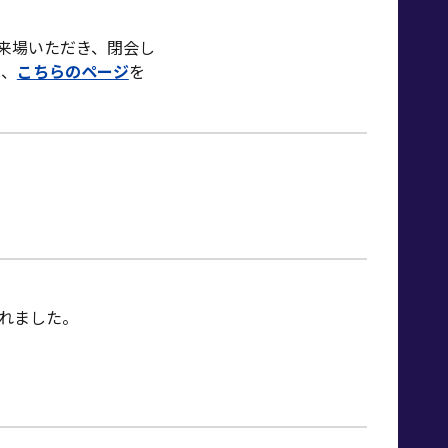
ご来場いただき、閉会し
は、
こちらのページ
を
されました。