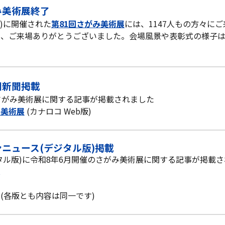
がみ美術展
終了
(火)に開催された
第81回さがみ美術展
には、1147人もの方々に
品、ご来場ありがとうございました。
会場風景や表彰式の様子
神奈川新聞掲載
さがみ美術展に関する記事が掲載されました
み美術展
(カナロコ Web版)
ウンニュース(デジタル版)
掲載
タル版)に令和8年6月開催のさがみ美術展に関する記事が掲載
版
(
各版とも内容は同一です
)