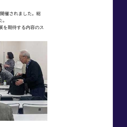
開催されました。総
た。
展を期待する
内容
の
ス